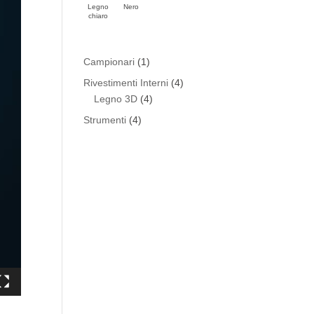
Legno
Nero
chiaro
1
Campionari
1
prodotto
4
Rivestimenti Interni
4
4
prodotti
Legno 3D
4
prodotti
4
Strumenti
4
prodotti