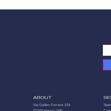
ABOUT
Se
Via Galileo Ferraris 164
Stam
52100 Arezzo (AR)
Cart