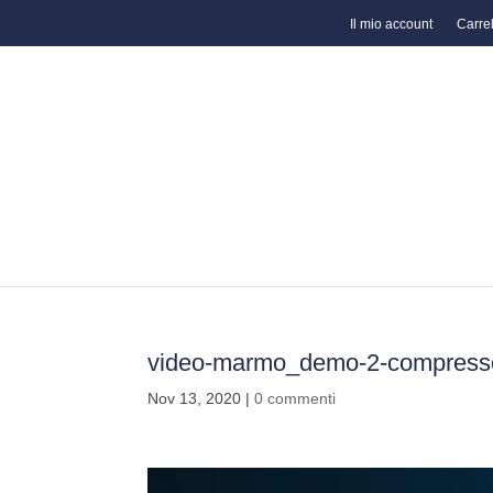
Il mio account
Carrel
video-marmo_demo-2-compress
Nov 13, 2020
|
0 commenti
Video