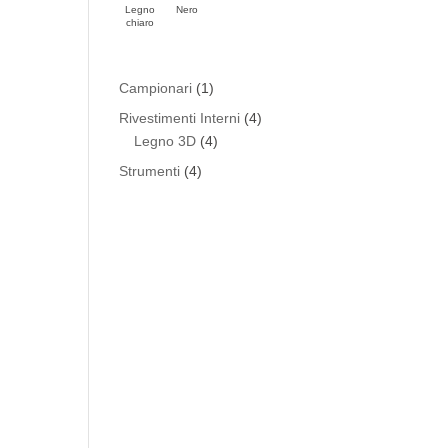
Legno
Nero
chiaro
1
Campionari
1
prodotto
4
Rivestimenti Interni
4
4
prodotti
Legno 3D
4
prodotti
4
Strumenti
4
prodotti