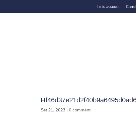
Il mio account
Carrel
Hf46d37e21d2f40b9a6495d0ad
Set 21, 2023
|
0 commenti