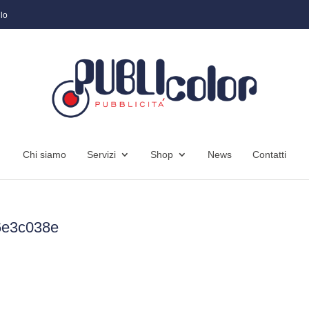
lo
Chi siamo
Servizi
Shop
News
Contatti
6e3c038e