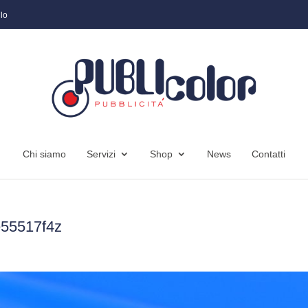
lo
Chi siamo
Servizi
Shop
News
Contatti
55517f4z