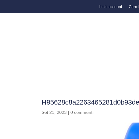
Il mio account
Carrel
H95628c8a2263465281d0b93de
Set 21, 2023
|
0 commenti