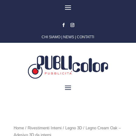
CHI SIAMO
|
NEWS
|
CONTATTI
Home
/
Rivestimenti Interni
/
Legno 3D
/ Legno Cream Oak –
Adesivo 3D da interni