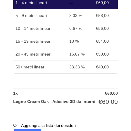
1 - 4 metri lineari
—
€
60,00
quantità
5 - 9 metri lineari
3.33 %
€
58,00
10 - 14 metri lineari
6.67 %
€
56,00
15 - 19 metri lineari
10 %
€
54,00
20 - 49 metri lineari
16.67 %
€
50,00
50+ metri lineari
33.33 %
€
40,00
1
x
€
60,00
€
60,00
Legno Cream Oak - Adesivo 3D da interni
Aggiungi alla lista dei desideri