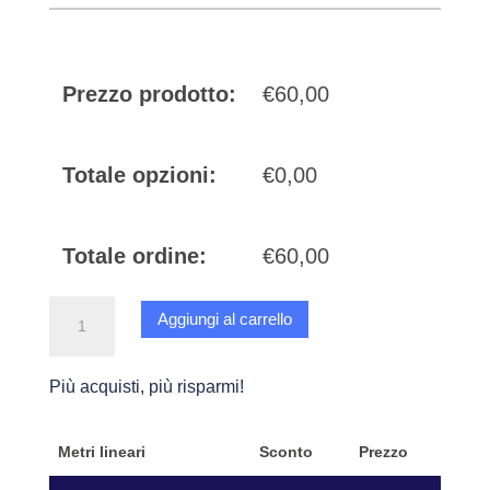
Prezzo prodotto:
€60,00
Totale opzioni:
€0,00
Totale ordine:
€60,00
Legno
Aggiungi al carrello
Cream
Oak
-
Più acquisti, più risparmi!
Adesivo
3D
Metri lineari
Sconto
Prezzo
da
interni