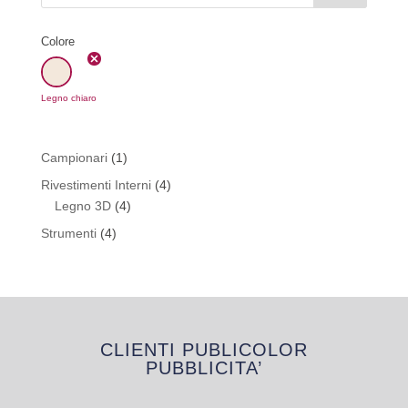
Colore
Legno chiaro
1
Campionari
1
prodotto
4
Rivestimenti Interni
4
4
prodotti
Legno 3D
4
prodotti
4
Strumenti
4
prodotti
CLIENTI PUBLICOLOR
PUBBLICITA’